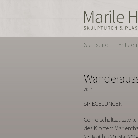
Startseite
Entste
Wanderauss
2014
SPIEGELUNGEN
Gemeischaftsausstellu
des Klosters Marienth
25. Mai bis 29. Mai 201